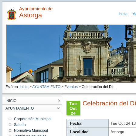
Ayuntamiento de
Astorga
Inicio
M
Está en:
Inicio
>
AYUNTAMIENTO
>
Eventos
> Celebración del Dí...
INICIO
Celebración del Dí
Tue
Oct
AYUNTAMIENTO
24
13:03:00
Corporación Municipal
CEST
Fecha
Tue Oct 24 1
Saluda
2023
Normativa Municipal
Localidad
Astorga
Tue Oct
24