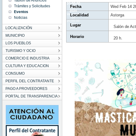
Tablón de Anuncios
20:00:00
Trámites y Solicitudes
Fecha
Wed Feb 14 2
CET
2024
Eventos
Wed Feb
Localidad
Astorga
Noticias
14
20:00:00
CET
Lugar
Salón de Act
LOCALIZACIÓN
2024
MUNICIPIO
Horario
20 h.
LOS PUEBLOS
TURISMO Y OCIO
COMERCIO E INDUSTRIA
CULTURA Y EDUCACION
CONSUMO
PERFIL DEL CONTRATANTE
PAGO A PROVEEDORES
PORTAL DE TRANSPARENCIA