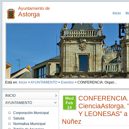
Ayuntamiento de
Astorga
Inicio
M
Está en:
Inicio
>
AYUNTAMIENTO
>
Eventos
> CONFERENCIA. Organ...
INICIO
CONFERENCIA. 
Wed
Feb
AYUNTAMIENTO
CienciaAstorga
14
20:00:00
Y LEONESAS" a c
Corporación Municipal
CET
Saluda
Núñez
2024
Normativa Municipal
Wed
Feb 14