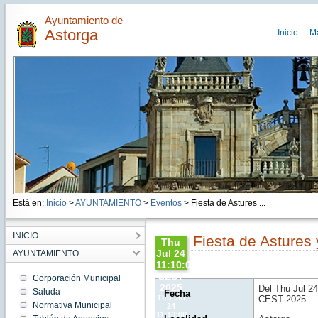
Ayuntamiento de
Astorga
Inicio
M
Está en:
Inicio
>
AYUNTAMIENTO
>
Eventos
> Fiesta de Astures ...
INICIO
Fiesta de Asture
Thu
Jul 24
AYUNTAMIENTO
11:10:00
CEST
Corporación Municipal
2025
Del Thu Jul 2
Saluda
Fecha
Thu Jul
CEST 2025
Normativa Municipal
24
11:10:00