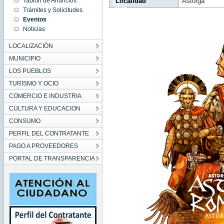
Tablón de Anuncios
Localidad
Astorga
CEST
Trámites y Solicitudes
2025
Thu Jul
Eventos
24
11:10:00
Noticias
CEST
2025
LOCALIZACIÓN
MUNICIPIO
LOS PUEBLOS
TURISMO Y OCIO
COMERCIO E INDUSTRIA
CULTURA Y EDUCACION
CONSUMO
PERFIL DEL CONTRATANTE
PAGO A PROVEEDORES
PORTAL DE TRANSPARENCIA