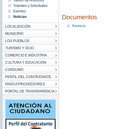
Tablón de Anuncios
00:00:00
Trámites y Solicitudes
CEST
2025
Eventos
Wed Oct
Documentos
Noticias
15
00:00:00
CEST
Anuncio
LOCALIZACIÓN
2025
MUNICIPIO
LOS PUEBLOS
TURISMO Y OCIO
COMERCIO E INDUSTRIA
CULTURA Y EDUCACION
CONSUMO
PERFIL DEL CONTRATANTE
PAGO A PROVEEDORES
PORTAL DE TRANSPARENCIA