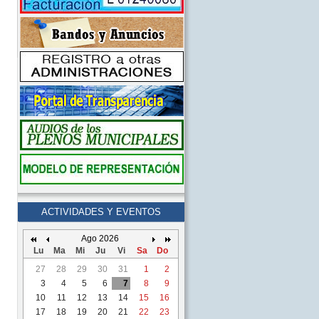
ACTIVIDADES Y EVENTOS
Ago 2026
Lu
Ma
Mi
Ju
Vi
Sa
Do
27
28
29
30
31
1
2
3
4
5
6
7
8
9
10
11
12
13
14
15
16
17
18
19
20
21
22
23