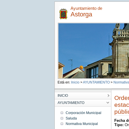
Ayuntamiento de
Astorga
Está en:
Inicio
>
AYUNTAMIENTO
>
Normativa
INICIO
Orden
AYUNTAMIENTO
estac
públi
Corporación Municipal
Saluda
Fecha d
Normativa Municipal
Tipo:
Or