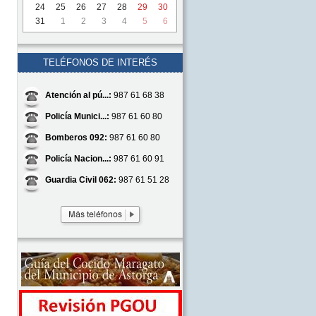
24
25
26
27
28
29
30
31
1
2
3
4
5
6
TELÉFONOS DE INTERÉS
Atención al pú...:
987 61 68 38
Policía Munici...:
987 61 60 80
Bomberos 092:
987 61 60 80
Policía Nacion...:
987 61 60 91
Guardia Civil 062:
987 61 51 28