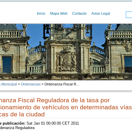
Inicio
Mapa Web
Contacto
Aviso Legal
 Municipal
>
Ordenanzas
> Ordenanza Fiscal R...
anza Fiscal Reguladora de la tasa por
ionamiento de vehículos en determinadas vías
cas de la ciudad
e publicación:
Sat Jan 01 00:00:00 CET 2011
denanza Reguladora