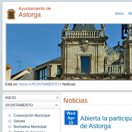
Ayuntamiento de
Astorga
Inicio
M
Está en:
Inicio
>
AYUNTAMIENTO
> Noticias
INICIO
Noticias
AYUNTAMIENTO
Wed
Corporación Municipal
Abierta la particip
Apr
Saluda
15
de Astorga
Normativa Municipal
00:00:00