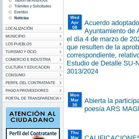
CEST
Tablón de Anuncios
2026
Trámites y Solicitudes
Wed
Eventos
Apr 15
00:00:00
Wed
Noticias
CEST
Acuerdo adoptado 
Apr
2026
08
Wed Apr
LOCALIZACIÓN
Ayuntamiento de A
15
00:00:00
00:00:00
MUNICIPIO
CEST
el día 4 de marzo de 20
CEST
2026
2026
LOS PUEBLOS
que resulten de la aprob
Wed
Apr 08
TURISMO Y OCIO
correspondiente, relativo
00:00:00
CEST
COMERCIO E INDUSTRIA
Estudio de Detalle SU-
2026
Wed Apr
CULTURA Y EDUCACION
08
3013/2024
00:00:00
CONSUMO
CEST
2026
PERFIL DEL CONTRATANTE
PAGO A PROVEEDORES
Mon
PORTAL DE TRANSPARENCIA
Abierta la partici
Mar
30
poesía ARS MAGN
00:00:00
CEST
2026
Mon
Mar 30
00:00:00
Thu
CEST
CALIFICACIONE
Mar