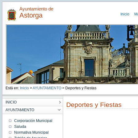
Ayuntamiento de
Astorga
Inicio
M
Está en:
Inicio
>
AYUNTAMIENTO
> Deportes y Fiestas
INICIO
Deportes y Fiestas
AYUNTAMIENTO
Corporación Municipal
Saluda
Normativa Municipal